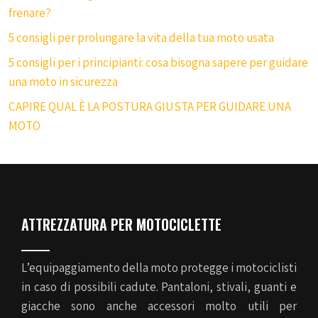
frenare?
5 consigli per prolungare la vita della tua moto usata
5 consigli per i principianti: cosa bisogna sapere per guidare
una moto in sicurezza
CAPIRE QUAL È LA POSTURA GIUSTA PER GUIDARE UNA
MOTO
ATTREZZATURA PER MOTOCICLETTE
L’equipaggiamento della moto protegge i motociclisti
in caso di possibili cadute. Pantaloni, stivali, guanti e
giacche sono anche accessori molto utili per